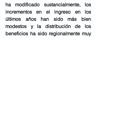
ha modificado sustancialmente, los 
incrementos en el ingreso en los 
últimos años han sido más bien 
modestos y la distribución de los 
beneficios ha sido regionalmente muy 
desigual, con los estados del Sur del 
país estancados económicamente por 
décadas. Deberán resolverse otros 
obstáculos para el crecimiento 
económico del país si se desea una 
mayor convergencia con los niveles de 
producción de nuestros vecinos del 
norte. Quizá solamente así las 
negociaciones con los Estados Unidos 
y Canadá podrían hacerse en planos 
de mayor igualdad entre las tres 
naciones. 