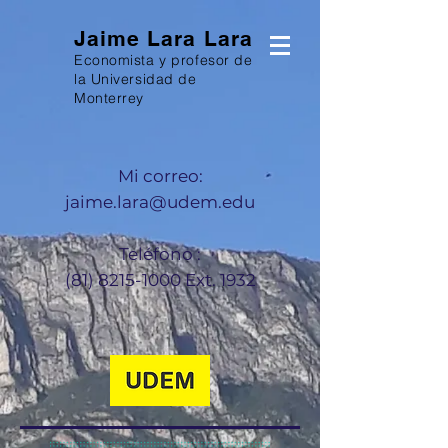
Jaime Lara Lara
Economista y profesor de
la Universidad de
Monterrey
Mi correo:
jaime.lara@udem.edu
Teléfono :
(81) 8215-1000
Ext. 1932