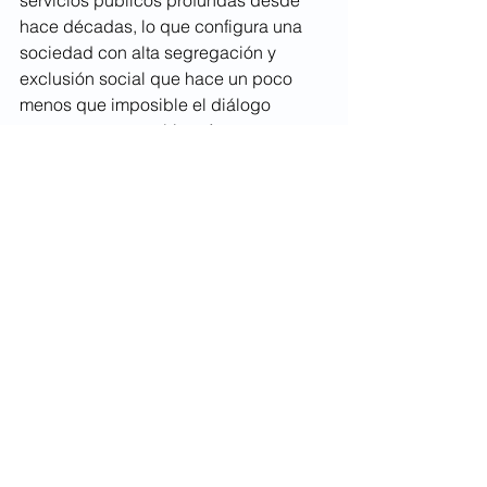
servicios públicos profundas desde 
hace décadas, lo que configura una 
sociedad con alta segregación y 
exclusión social que hace un poco 
menos que imposible el diálogo 
respetuoso y empático. Ante esta 
circunstancia no es de sorprenderse 
que muchos votantes hayan elegido 
una opción de cambio cuando vieron 
que era posible. Si queremos que este 
tipo de polarización social no vuelva 
ocurrir habría que trabajar en la 
solución de esas causas profundas y 
no solo deslegitimar, aunque sea 
indirectamente, la idea radical de que 
la voluntad de cada individuo debe 
equivaler a un voto si verdaderamente 
nos interesa la democracia. 