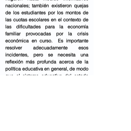
nacionales; también existieron quejas 
de los estudiantes por los montos de 
las cuotas escolares en el contexto de 
las dificultades para la economía 
familiar provocadas por la crisis 
económica en curso.  Es importante 
resolver adecuadamente esos 
incidentes, pero se necesita una 
reflexión más profunda acerca de la 
política educativa en general, de modo 
que el sistema educativo del estado 
contribuya a una sociedad con mayor 
igualdad de oportunidades; ese puede 
ser uno de los principales instrumentos 
para tener una mayor cohesión en una 
sociedad tan desigual y fragmentada 
como la potosina.  