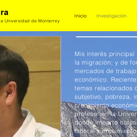
ara
Inicio
Investigación
la Universidad de Monterrey
Mis interés principal
la migración; y de f
mercados de trabajo 
económico. Reciente
temas relacionados 
subjetivo, pobreza, i
crecimiento económi
profesor en la Unive
donde imparto curs
laboral y crecimient