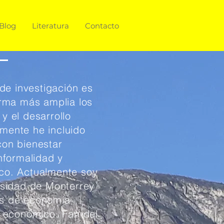
Blog
Literatura
Contacto
 de investigación es
orma más amplia los
y el desarrollo
mente he incluido
con bienestar
nformalidad y
co. Actualmente soy
rsidad de Monterrey
os de economía
o económico. Fan del