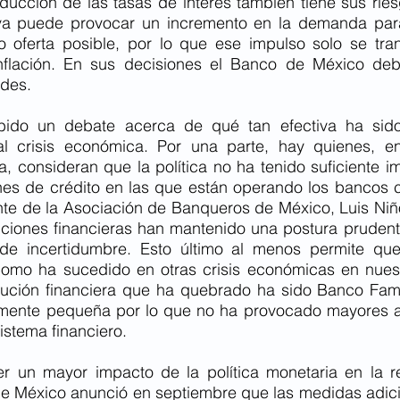
ducción de las tasas de interés también tiene sus ries
va puede provocar un incremento en la demanda para
o oferta posible, por lo que ese impulso solo se tran
nflación. En sus decisiones el Banco de México deb
des. 
ido un debate acerca de qué tan efectiva ha sido l
l crisis económica. Por una parte, hay quienes, ent
, consideran que la política no ha tenido suficiente im
nes de crédito en las que están operando los bancos c
gente de la Asociación de Banqueros de México, Luis Niño
tuciones financieras han mantenido una postura prudent
de incertidumbre. Esto último al menos permite que 
omo ha sucedido en otras crisis económicas en nuest
titución financiera que ha quebrado ha sido Banco Fam
ivamente pequeña por lo que no ha provocado mayores a
istema financiero. 
r un mayor impacto de la política monetaria en la r
e México anunció en septiembre que las medidas adici