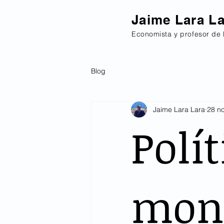
Jaime Lara L
Economista y profesor de 
Blog
Jaime Lara Lara
28 n
Polít
mon