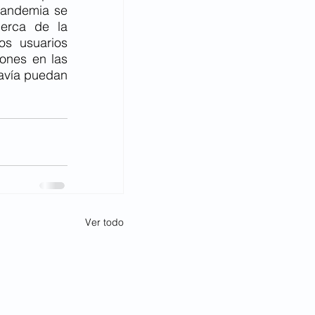
pandemia se 
erca de la 
s usuarios 
ones en las 
avía puedan 
Ver todo