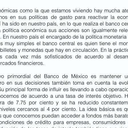
onómicas como la que estamos viviendo hay mucha ate
os en sus políticas de gasto para reactivar la econ
 ha sido en nuestro país, en lo que realiza el banco cen
a política económica sus acciones son igualmente rele
. En nuestro país el encargado de la política monetaria 
s muy simples el banco central es quien tiene el mon
billetes y monedas que hay en circulación. En la práctic
 cada vez más sofisticados de acuerdo al desarro
rcados financieros. 
ivo primordial del Banco de México es mantener una
ero en sus decisiones también toma en cuenta la evol
u principal forma de influir es llevando a cabo operacio
ocemos de acuerdo a una tasa de interés objetivo. H
era de 7.75 por ciento y se ha reducido constantem
iveles cercanos al 4 por ciento. La idea básica es q
os que conocemos puedan acceder a fondos más barato
ondiciones de crédito para empresas, consumidores e