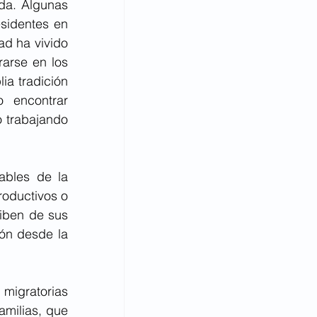
da. Algunas 
sidentes en 
d ha vivido 
arse en los 
a tradición 
 encontrar 
trabajando 
ables de la 
oductivos o 
iben de sus 
ón desde la 
igratorias 
milias, que 