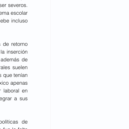
er severos. 
tema escolar 
ebe incluso 
de retorno 
a inserción 
 además de 
ales suelen 
 que tenían 
xico apenas 
 laboral en 
grar a sus 
líticas de 