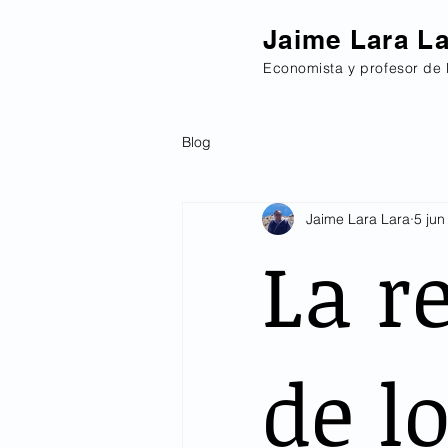
Jaime Lara L
Economista y profesor de 
Blog
Jaime Lara Lara
5 jun
La r
de l