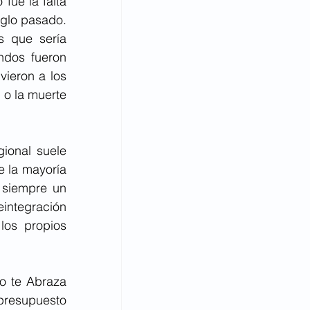
ue la falta 
glo pasado. 
 que sería 
dos fueron 
ieron a los 
o la muerte 
ional suele 
 la mayoría 
 siempre un 
integración 
os propios 
o te Abraza 
presupuesto 