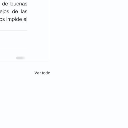
o de buenas 
jos de las 
s impide el 
Ver todo