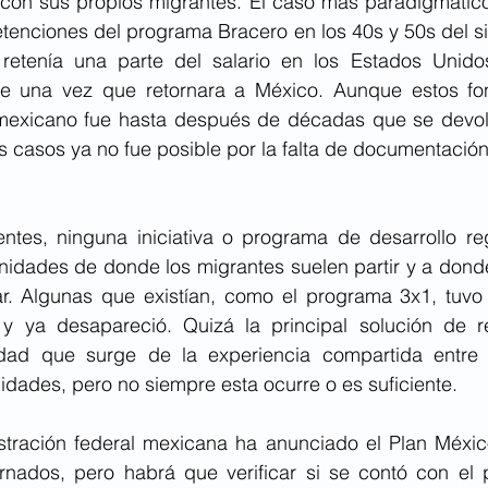
 con sus propios migrantes. El caso más paradigmático f
etenciones del programa Bracero en los 40s y 50s del si
etenía una parte del salario en los Estados Unidos
te una vez que retornara a México. Aunque estos fon
mexicano fue hasta después de décadas que se devolv
 casos ya no fue posible por la falta de documentación 
ntes, ninguna iniciativa o programa de desarrollo reg
nidades de donde los migrantes suelen partir y a donde
ar. Algunas que existían, como el programa 3x1, tuvo
 y ya desapareció. Quizá la principal solución de re
idad que surge de la experiencia compartida entre l
dades, pero no siempre esta ocurre o es suficiente.
stración federal mexicana ha anunciado el Plan Méxic
ornados, pero habrá que verificar si se contó con el 