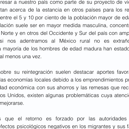
resar a nuestro país como parte de su proyecto de vi
an acerca de la estancia en otros países para los re
ntre el 5 y 10 por ciento de la población mayor de eda
blación suele ser en mayor medida masculina, concentr
 Norte y en otros del Occidente y Sur del país con ampli
 si nos adentramos al México rural no es extraño
 mayoría de los hombres de edad madura han estado 
 al menos una vez.
sobre su reintegración suelen destacar aportes favor
las economías locales debido a los emprendimientos pr
vidad económica con sus ahorros y las remesas que rec
dos Unidos, existen algunas problemáticas cuya atenci
 mejorarse.
 que el retorno es forzado por las autoridades m
fectos psicológicos negativos en los migrantes y sus fa