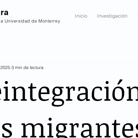
ara
Inicio
Investigación
la Universidad de Monterrey
 2025
3 min de lectura
eintegració
os migrante