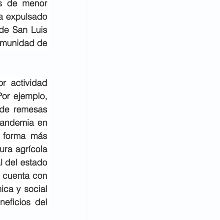
s de menor 
a expulsado 
de San Luis 
omunidad de 
 actividad 
or ejemplo, 
 de remesas 
andemia en 
 forma más 
ra agrícola 
 del estado 
 cuenta con 
ca y social 
ficios del 