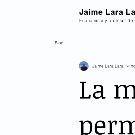
Jaime Lara L
Economista y profesor de 
Blog
Jaime Lara Lara
14 n
La m
per