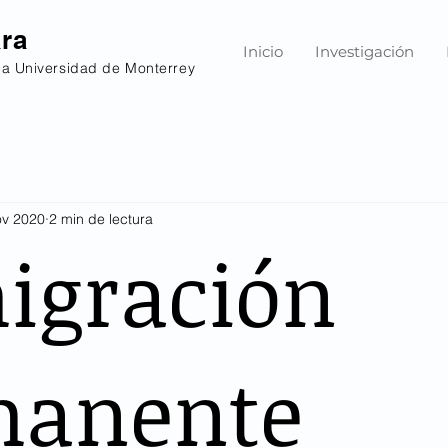
ara
Inicio
Investigación
la Universidad de Monterrey
ov 2020
2 min de lectura
igración
manente