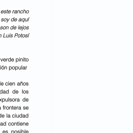
 este rancho
 soy de aquí
son de lejos
 Luis Potosí
 verde pinito
ión popular 
e cien años 
dad de los 
pulsora de 
frontera se 
de la ciudad 
ad contiene 
 es posible 