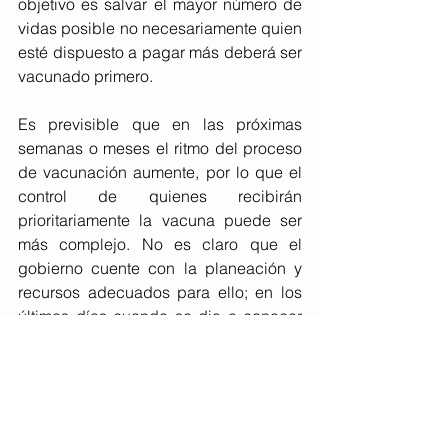
objetivo es salvar el mayor número de 
vidas posible no necesariamente quien 
esté dispuesto a pagar más deberá ser 
vacunado primero. 
Es previsible que en las próximas 
semanas o meses el ritmo del proceso 
de vacunación aumente, por lo que el 
control de quienes recibirán 
prioritariamente la vacuna puede ser 
más complejo. No es claro que el 
gobierno cuente con la planeación y 
recursos adecuados para ello; en los 
últimos días cuando se dio a conocer 
un portal de internet para registrarse el 
sistema ha tenido múltiples fallas. En 
algunas etapas posiblemente sea 
preferible que recurra al sector privado 
para completar la tarea. Habrá que 