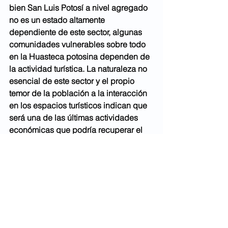
bien San Luis Potosí a nivel agregado 
no es un estado altamente 
dependiente de este sector, algunas 
comunidades vulnerables sobre todo 
en la Huasteca potosina dependen de 
la actividad turística. La naturaleza no 
esencial de este sector y el propio 
temor de la población a la interacción 
en los espacios turísticos indican que 
será una de las últimas actividades 
económicas que podría recuperar el 
nivel de actividad previo a la 
pandemia, los apoyos a las unidades 
económicas y comunidades 
dependientes de este sector deben 
considerarse prioritarios. En el caso de 
la construcción, una proporción 
significativa de esta actividad 
depende de la obra pública, por lo 